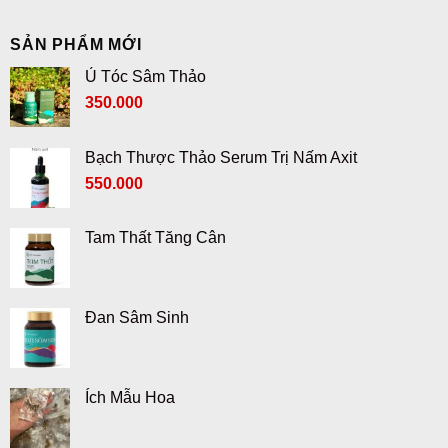
SẢN PHẨM MỚI
Ủ Tóc Sâm Thảo
350.000
Bạch Thược Thảo Serum Trị Nấm Axit
550.000
Tam Thất Tăng Cân
Đan Sâm Sinh
Ích Mẫu Hoa