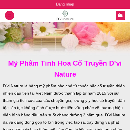
Chuyển
Đăng nhập
đến
nội
dung
Mỹ Phẩm Tinh Hoa Cổ Truyền D’vi
Nature
D’vi Nature là hãng mỹ phẩm bào chế từ thuốc bắc cổ truyền thiên
nhiên đầu tiên tại Việt Nam được thành lập từ năm 2015 với sự
tham gia tích cực của các chuyên gia, lương y y học cổ truyền dân
tộc liên tục khẳng định được bước tiến vững chắc về thương hiệu
điển hình hàng đầu trên suốt chặng đường 2 năm qua. D’vi Nature
đã và đang đóng góp to lớn trong việc tạo ra, xây dựng và phát
triển ngành dịch vụ thẩm mỹ, làm đẹp, trị liệu sức khỏe góp phần