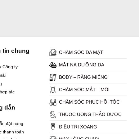
 tin chung
CHĂM SÓC DA MẶT
MẶT NẠ DƯỠNG DA
ệu Công ty
mãi
BODY – RĂNG MIỆNG
g
CHĂM SÓC MẮT – MÔI
hợp tác
CHĂM SÓC PHỤC HỒI TÓC
g dẫn
THUỐC UỐNG THẢO DƯỢC
ẫn đặt hàng
ĐIỀU TRỊ XOANG
c thanh toán