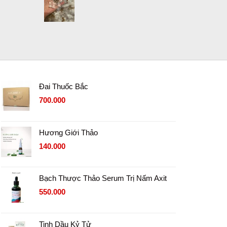
Đai Thuốc Bắc
700.000
Hương Giới Thảo
140.000
Bạch Thược Thảo Serum Trị Nấm Axit
550.000
Tinh Dầu Kỷ Tử