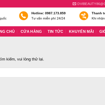
DVIBEAUTY86@
Hotline: 0987.173.859
Thanh t
 quốc
Tư vấn miễn phí 24/24
Khi nhận
NG CHỦ
CỬA HÀNG
TIN TỨC
KHUYẾN MÃI
GI
ìm kiếm, vui lòng thử lại.