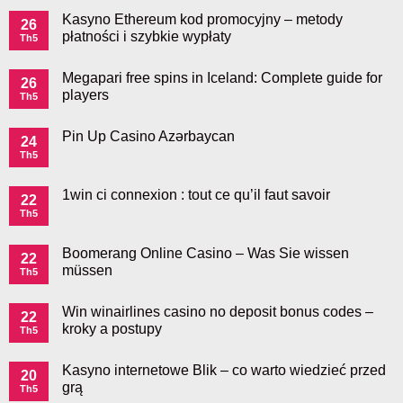
Kasyno Ethereum kod promocyjny – metody
26
płatności i szybkie wypłaty
Th5
Megapari free spins in Iceland: Complete guide for
26
players
Th5
Pin Up Casino Azərbaycan
24
Th5
1win ci connexion : tout ce qu’il faut savoir
22
Th5
Boomerang Online Casino – Was Sie wissen
22
müssen
Th5
Win winairlines casino no deposit bonus codes –
22
kroky a postupy
Th5
Kasyno internetowe Blik – co warto wiedzieć przed
20
grą
Th5