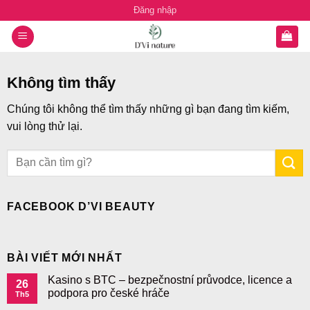
Chuyển
Đăng nhập
đến
nội
dung
Không tìm thấy
Chúng tôi không thể tìm thấy những gì bạn đang tìm kiếm,
vui lòng thử lại.
FACEBOOK D’VI BEAUTY
BÀI VIẾT MỚI NHẤT
Kasino s BTC – bezpečnostní průvodce, licence a
26
podpora pro české hráče
Th5