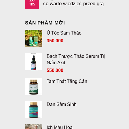
co warto wiedzieć przed grą
Th5
SẢN PHẨM MỚI
Ủ Tóc Sâm Thảo
350.000
Bạch Thược Thảo Serum Trị
Nấm Axit
550.000
Tam Thất Tăng Cân
Đan Sâm Sinh
Ích Mẫu Hoa