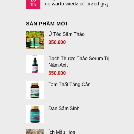
co warto wiedzieć przed grą
Th5
SẢN PHẨM MỚI
Ủ Tóc Sâm Thảo
350.000
Bạch Thược Thảo Serum Trị
Nấm Axit
550.000
Tam Thất Tăng Cân
Đan Sâm Sinh
Ích Mẫu Hoa