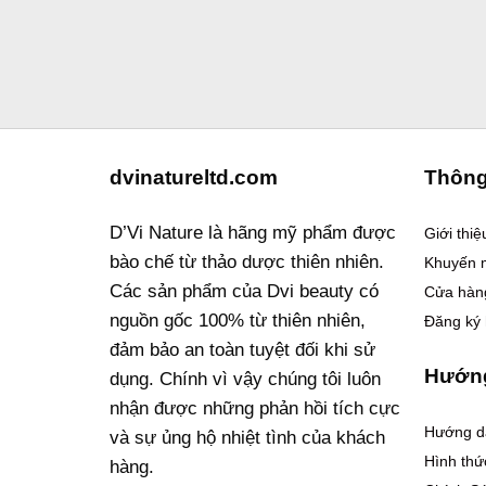
dvinatureltd.com
Thông
D’Vi Nature là hãng mỹ phẩm được
Giới thi
bào chế từ thảo dược thiên nhiên.
Khuyến 
Các sản phẩm của Dvi beauty có
Cửa hàn
nguồn gốc 100% từ thiên nhiên,
Đăng ký 
đảm bảo an toàn tuyệt đối khi sử
Hướn
dụng. Chính vì vậy chúng tôi luôn
nhận được những phản hồi tích cực
Hướng d
và sự ủng hộ nhiệt tình của khách
Hình thứ
hàng.