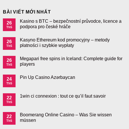
BÀI VIẾT MỚI NHẤT
Kasino s BTC – bezpečnostní průvodce, licence a
26
podpora pro české hráče
Th5
Kasyno Ethereum kod promocyjny – metody
26
płatności i szybkie wypłaty
Th5
Megapari free spins in Iceland: Complete guide for
26
players
Th5
Pin Up Casino Azərbaycan
24
Th5
1win ci connexion : tout ce qu’il faut savoir
22
Th5
Boomerang Online Casino – Was Sie wissen
22
müssen
Th5