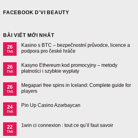
FACEBOOK D’VI BEAUTY
BÀI VIẾT MỚI NHẤT
Kasino s BTC – bezpečnostní průvodce, licence a
26
podpora pro české hráče
Th5
Kasyno Ethereum kod promocyjny – metody
26
płatności i szybkie wypłaty
Th5
Megapari free spins in Iceland: Complete guide for
26
players
Th5
Pin Up Casino Azərbaycan
24
Th5
1win ci connexion : tout ce qu’il faut savoir
22
Th5