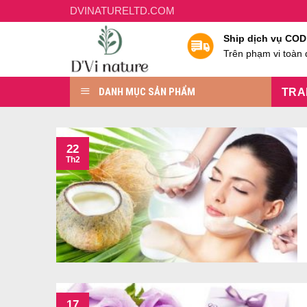
Chuyển
DVINATURELTD.COM
đến
Ship dịch vụ COD
nội
Trên phạm vi toàn
dung
DANH MỤC SẢN PHẨM
TRA
22
Th2
17