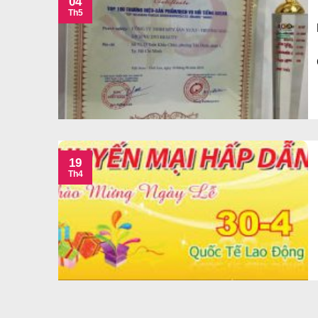
04
Th5
19
Th4