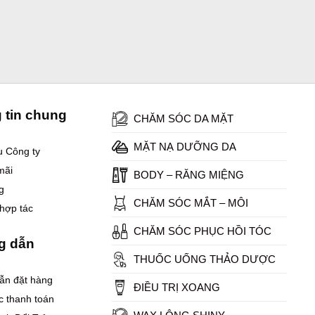
 tin chung
CHĂM SÓC DA MẶT
MẶT NẠ DƯỠNG DA
ệu Công ty
mãi
BODY – RĂNG MIỆNG
g
CHĂM SÓC MẮT – MÔI
hợp tác
CHĂM SÓC PHỤC HỒI TÓC
g dẫn
THUỐC UỐNG THẢO DƯỢC
ẫn đặt hàng
ĐIỀU TRỊ XOANG
c thanh toán