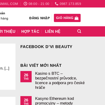
GMAIL.COM
08:00 - 21:00
0987.173.859
oán
GIỎ HÀNG
ĐĂNG NHẬP
 hàng
ỚI THIỆU
HỢP TÁC
LIÊN HỆ
FACEBOOK D’VI BEAUTY
BÀI VIẾT MỚI NHẤT
 [...]
Kasino s BTC –
26
bezpečnostní průvodce,
Th5
licence a podpora pro české
hráče
Kasyno Ethereum kod
26
promocyjny – metody
Th5