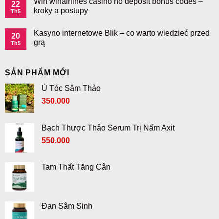
Win winairlines casino no deposit bonus codes –
22
kroky a postupy
Th5
Kasyno internetowe Blik – co warto wiedzieć przed
20
grą
Th5
SẢN PHẨM MỚI
Ủ Tóc Sâm Thảo
350.000
Bạch Thược Thảo Serum Trị Nấm Axit
550.000
Tam Thất Tăng Cân
Đan Sâm Sinh