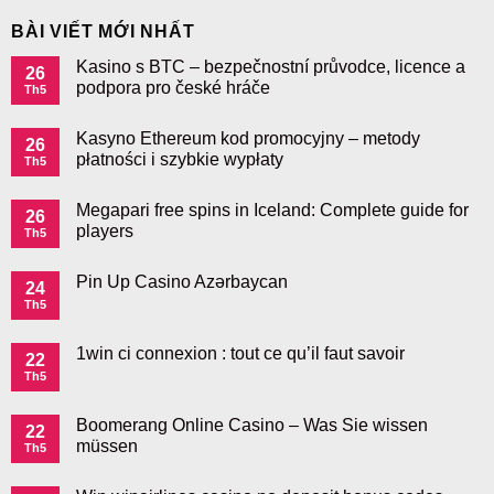
BÀI VIẾT MỚI NHẤT
Kasino s BTC – bezpečnostní průvodce, licence a
26
podpora pro české hráče
Th5
Kasyno Ethereum kod promocyjny – metody
26
płatności i szybkie wypłaty
Th5
Megapari free spins in Iceland: Complete guide for
26
players
Th5
Pin Up Casino Azərbaycan
24
Th5
1win ci connexion : tout ce qu’il faut savoir
22
Th5
Boomerang Online Casino – Was Sie wissen
22
müssen
Th5