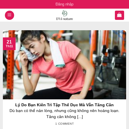
Chuyển
Đăng nhập
đến
nội
dung
21
Th11
Lý Do Bạn Kiên Trì Tập Thể Dục Mà Vẫn Tăng Cân
Dù bạn có thể nản lòng, nhưng cũng không nên hoảng loạn.
Tăng cân không [...]
1 COMMENT