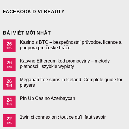
FACEBOOK D’VI BEAUTY
BÀI VIẾT MỚI NHẤT
Kasino s BTC – bezpečnostní průvodce, licence a
26
podpora pro české hráče
Th5
Kasyno Ethereum kod promocyjny – metody
26
płatności i szybkie wypłaty
Th5
Megapari free spins in Iceland: Complete guide for
26
players
Th5
Pin Up Casino Azərbaycan
24
Th5
1win ci connexion : tout ce qu’il faut savoir
22
Th5