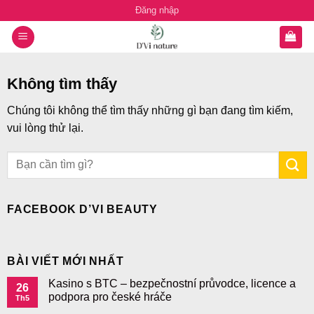
Chuyển
Đăng nhập
đến
nội
dung
Không tìm thấy
Chúng tôi không thể tìm thấy những gì bạn đang tìm kiếm,
vui lòng thử lại.
FACEBOOK D’VI BEAUTY
BÀI VIẾT MỚI NHẤT
Kasino s BTC – bezpečnostní průvodce, licence a
26
podpora pro české hráče
Th5