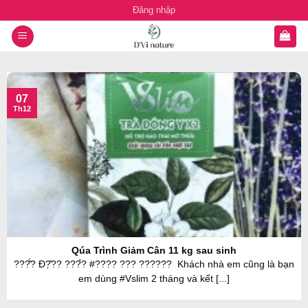
Chuyển
Đăng nhập
đến
nội
dung
07
Th12
Qúa Trình Giảm Cân 11 kg sau sinh
???̂́? Đ?̣̂?? ???̉? #???? ??? ?????? Khách nhà em cũng là bạn
em dùng #Vslim 2 tháng và kết [...]