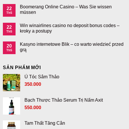
Boomerang Online Casino – Was Sie wissen
22
müssen
Th5
Win winairlines casino no deposit bonus codes –
22
kroky a postupy
Th5
Kasyno internetowe Blik – co warto wiedzieć przed
20
grą
Th5
SẢN PHẨM MỚI
Ủ Tóc Sâm Thảo
350.000
Bạch Thược Thảo Serum Trị Nấm Axit
550.000
Tam Thất Tăng Cân