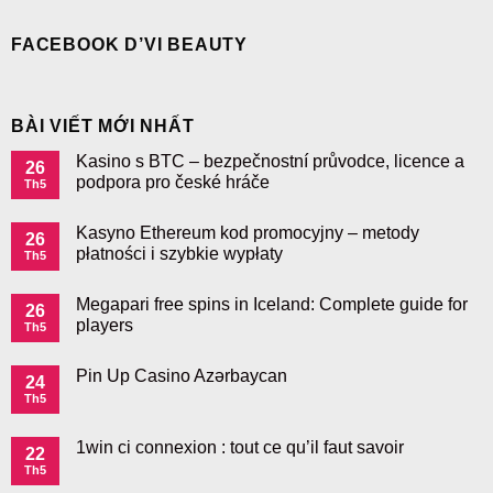
FACEBOOK D’VI BEAUTY
BÀI VIẾT MỚI NHẤT
Kasino s BTC – bezpečnostní průvodce, licence a
26
podpora pro české hráče
Th5
Kasyno Ethereum kod promocyjny – metody
26
płatności i szybkie wypłaty
Th5
Megapari free spins in Iceland: Complete guide for
26
players
Th5
Pin Up Casino Azərbaycan
24
Th5
1win ci connexion : tout ce qu’il faut savoir
22
Th5