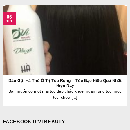
06
Th1
Dầu Gội Hà Thủ Ô Trị Tóc Rụng – Tóc Bạc Hiệu Quả Nhất
Hiện Nay
Bạn muốn có một mái tóc đẹp chắc khỏe, ngăn rụng tóc, mọc
tóc, chữa [...]
FACEBOOK D’VI BEAUTY