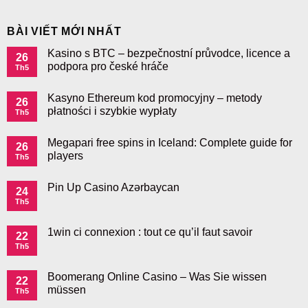
BÀI VIẾT MỚI NHẤT
Kasino s BTC – bezpečnostní průvodce, licence a
26
podpora pro české hráče
Th5
Kasyno Ethereum kod promocyjny – metody
26
płatności i szybkie wypłaty
Th5
Megapari free spins in Iceland: Complete guide for
26
players
Th5
Pin Up Casino Azərbaycan
24
Th5
1win ci connexion : tout ce qu’il faut savoir
22
Th5
Boomerang Online Casino – Was Sie wissen
22
müssen
Th5