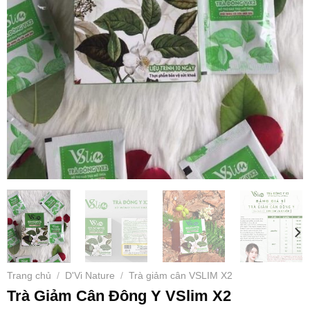
Trang chủ
D'Vi Nature
Trà giảm cân VSLIM X2
/
/
Trà Giảm Cân Đông Y VSlim X2