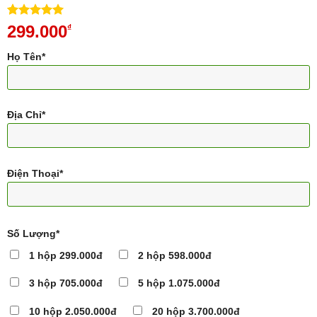
5.00
1
trên 5
299.000
₫
dựa trên
đánh giá
Họ Tên*
Địa Chỉ*
Điện Thoại*
Số Lượng*
1 hộp 299.000đ
2 hộp 598.000đ
3 hộp 705.000đ
5 hộp 1.075.000đ
10 hộp 2.050.000đ
20 hộp 3.700.000đ