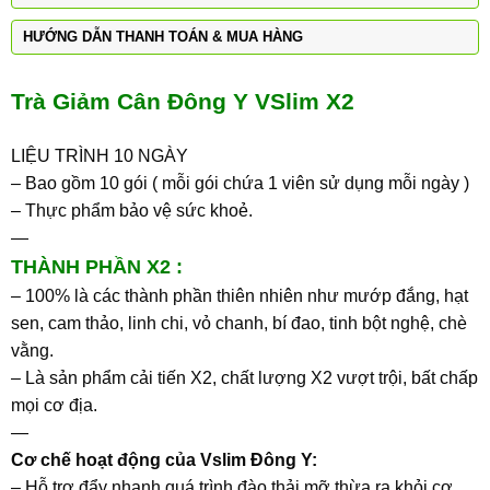
HƯỚNG DẪN THANH TOÁN & MUA HÀNG
Trà Giảm Cân Đông Y VSlim X2
LIỆU TRÌNH 10 NGÀY
– Bao gồm 10 gói ( mỗi gói chứa 1 viên sử dụng mỗi ngày )
– Thực phẩm bảo vệ sức khoẻ.
—
THÀNH PHẦN X2 :
– 100% là các thành phần thiên nhiên như mướp đắng, hạt
sen, cam thảo, linh chi, vỏ chanh, bí đao, tinh bột nghệ, chè
vằng.
– Là sản phẩm cải tiến X2, chất lượng X2 vượt trội, bất chấp
mọi cơ địa.
—
Cơ chế hoạt động của
Vslim Đông Y:
– Hỗ trợ đẩy nhanh quá trình đào thải mỡ thừa ra khỏi cơ