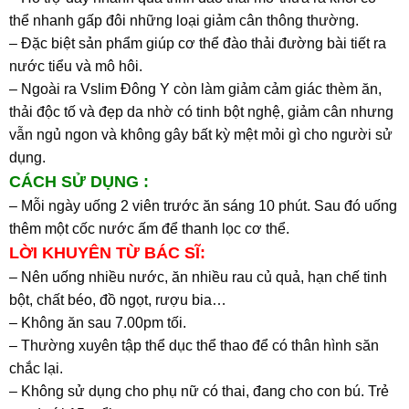
thể nhanh gấp đôi những loại giảm cân thông thường.
– Đặc biệt sản phẩm giúp cơ thể đào thải đường bài tiết ra
nước tiểu và mô hôi.
– Ngoài ra Vslim Đông Y còn làm giảm cảm giác thèm ăn,
thải độc tố và đẹp da nhờ có tinh bột nghệ, giảm cân nhưng
vẫn ngủ ngon và không gây bất kỳ mệt mỏi gì cho người sử
dụng.
CÁCH SỬ DỤNG :
– Mỗi ngày uống 2 viên trước ăn sáng 10 phút. Sau đó uống
thêm một cốc nước ấm để thanh lọc cơ thể.
LỜI KHUYÊN TỪ BÁC SĨ:
– Nên uống nhiều nước, ăn nhiều rau củ quả, hạn chế tinh
bột, chất béo, đồ ngọt, rượu bia…
– Không ăn sau 7.00pm tối.
– Thường xuyên tập thể dục thể thao để có thân hình săn
chắc lại.
– Không sử dụng cho phụ nữ có thai, đang cho con bú. Trẻ