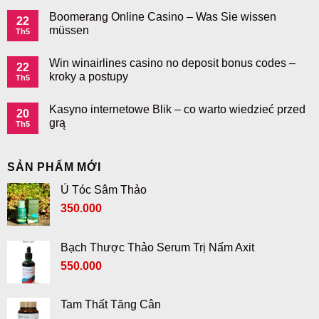
Boomerang Online Casino – Was Sie wissen
22
müssen
Th5
Win winairlines casino no deposit bonus codes –
22
kroky a postupy
Th5
Kasyno internetowe Blik – co warto wiedzieć przed
20
grą
Th5
SẢN PHẨM MỚI
Ủ Tóc Sâm Thảo
350.000
Bạch Thược Thảo Serum Trị Nấm Axit
550.000
Tam Thất Tăng Cân