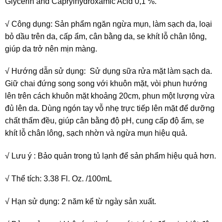
Glycerin and Caprylhydroxamic Acid 0,1 %.
√ Công dụng: Sản phẩm ngăn ngừa mụn, làm sạch da, loại
bỏ dầu trên da, cấp ẩm, cân bằng da, se khít lỗ chân lông,
giúp da trở nên mịn màng.
√ Hướng dẫn sử dụng: Sử dụng sữa rửa mặt làm sạch da.
Giữ chai đứng song song với khuôn mặt, vòi phun hướng
lên trên cách khuôn mặt khoảng 20cm, phun một lượng vừa
đủ lên da. Dùng ngón tay vỗ nhẹ trực tiếp lên mặt để dưỡng
chất thấm đều, giúp cân bằng độ pH, cung cấp độ ẩm, se
khít lỗ chân lông, sạch nhờn và ngừa mụn hiệu quả.
√ Lưu ý : Bảo quản trong tủ lạnh để sản phẩm hiệu quả hơn.
√ Thể tích: 3.38 Fl. Oz. /100mL
√ Hạn sử dụng: 2 năm kể từ ngày sản xuất.