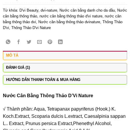
Từ khóa:
D'vi Beauty
,
dvi-nature
,
Nước cân bằng danh cho da dầu
,
Nước
cân bằng thông thảo
,
nước cân bằng thông thảo d'vi nature
,
nước cân
bằng thông thảo dvi
,
Nước cân bằng thông thảo dvinature
,
Thông Thảo
D'vi
,
Thông Thảo D'vi Nature
MÔ TẢ
ĐÁNH GIÁ (1)
HƯỚNG DẪN THANH TOÁN & MUA HÀNG
Nước Cân Bằng Thông Thảo D’Vi Nature
√ Thành phần: Aqua, Tetrapanax papyriferus (Hook.) K.
Koch.Extract, Scoparia dulcis L.extract, Caesalpinia sappan
L.. Extract, Prunus persica Extract,Phenethyl Alcohol,