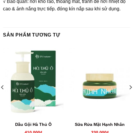
√ Bảo quản: nơi khô ráo, thoáng mát, tránh để nơi nhiệt độ
cao & ánh nắng trực tiếp. đóng kín nắp sau khi sử dụng.
SẢN PHẨM TƯƠNG TỰ
Dầu Gội Hà Thủ Ô
Sữa Rửa Mặt Hạnh Nhân
410.000
₫
330.000
₫