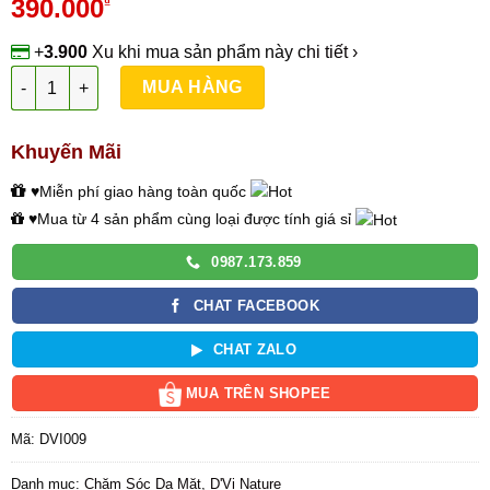
390.000
₫
+
3.900
Xu
khi mua sản phẩm này
chi tiết ›
Thông Thảo (Da Dầu) số lượng
MUA HÀNG
Khuyến Mãi
♥Miễn phí giao hàng toàn quốc
♥Mua từ 4 sản phẩm cùng loại được tính giá sỉ
0987.173.859
CHAT FACEBOOK
CHAT ZALO
MUA TRÊN SHOPEE
Mã:
DVI009
Danh mục:
Chăm Sóc Da Mặt
,
D'Vi Nature