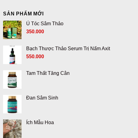
SẢN PHẨM MỚI
Ủ Tóc Sâm Thảo
350.000
Bạch Thược Thảo Serum Trị Nấm Axit
550.000
Tam Thất Tăng Cân
Đan Sâm Sinh
Ích Mẫu Hoa