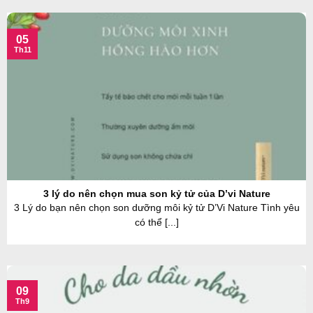
05
Th11
3 lý do nên chọn mua son kỷ tử của D’vi Nature
3 Lý do bạn nên chọn son dưỡng môi kỷ tử D’Vi Nature Tình yêu
có thể [...]
09
Th9