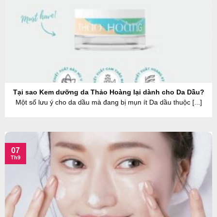
Tại sao Kem dưỡng da Thảo Hoàng lại dành cho Da Dầu?
Một số lưu ý cho da dầu mà đang bị mụn ít Da dầu thuộc [...]
07
Th9