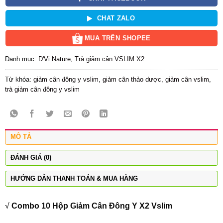
CHAT ZALO
MUA TRÊN SHOPEE
Danh mục:
D'Vi Nature
,
Trà giảm cân VSLIM X2
Từ khóa:
giảm cân đông y vslim
,
giảm cân thảo dược
,
giảm cân vslim
,
trà giảm cân đông y vslim
MÔ TẢ
ĐÁNH GIÁ (0)
HƯỚNG DẪN THANH TOÁN & MUA HÀNG
√
Combo 10 Hộp Giảm Cân Đông Y X2 Vslim