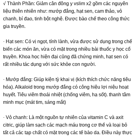
√ Thành Phần: Giảm cân đông y vslim x2 gồm các nguyên
liệu thiên nhiên như: mướp đắng, hạt sen, cam thảo, vỏ
chanh, bí đao, tinh bột nghệ. Được bào chế theo công thức
gia truyền.
· Hạt sen: Có vị ngọt, tính lành, vừa được sử dụng trong chế
biến các món ăn, vừa có mặt trong nhiều bài thuốc y học cổ
truyền. Khoa học hiện đại cũng đã chứng minh, hạt sen có
rất nhiều tác dụng với sức khỏe con người.
· Mướp đắng: Giúp kiện tỳ khai vị (kích thích chức năng tiêu
hóa). Alkaloid trong mướp đắng có công hiệu lợi niệu hoạt
huyết. Tiêu viêm thoái nhiệt (chống viêm, hạ sốt). thanh tâm
minh mục (mát tim, sáng mắt)
· Vỏ chanh: Là một nguồn tự nhiên của vitamin C và axit
citric, giúp làm sạch các mạch máu trong cơ thể và loại bỏ
tất cả các tạp chất có mặt trong các tế bào da. Điều này thực