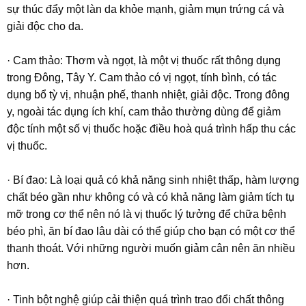
sự thúc đẩy một làn da khỏe mạnh, giảm mụn trứng cá và
giải độc cho da.
· Cam thảo: Thơm và ngọt, là một vị thuốc rất thông dụng
trong Ðông, Tây Y. Cam thảo có vị ngọt, tính bình, có tác
dụng bổ tỳ vị, nhuận phế, thanh nhiệt, giải độc. Trong đông
y, ngoài tác dụng ích khí, cam thảo thường dùng để giảm
độc tính một số vị thuốc hoặc điều hoà quá trình hấp thu các
vị thuốc.
· Bí đao: Là loại quả có khả năng sinh nhiệt thấp, hàm lượng
chất béo gần như không có và có khả năng làm giảm tích tụ
mỡ trong cơ thể nên nó là vị thuốc lý tưởng để chữa bệnh
béo phì, ăn bí đao lâu dài có thể giúp cho bạn có một cơ thể
thanh thoát. Với những người muốn giảm cân nên ăn nhiều
hơn.
· Tinh bột nghệ giúp cải thiện quá trình trao đổi chất thông