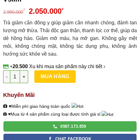
2.050.000
₫
₫
2.990.000
Trà giảm cân đông y giúp giảm cân nhanh chóng, đánh tan
lượng mỡ thừa. Thải độc gan thận, thanh lọc cơ thể, giúp da
dẻ hồng hào. Giảm mỡ máu, hạ mỡ gan. Không gây mệt
mỏi, không chóng mặt, không tác dụng phụ, không ảnh
hưởng sức khỏe về sau.
+
20.500
Xu
khi mua sản phẩm này
chi tiết ›
Combo 10 Hộp Giảm Cân Đông Y X2 Vslim số lượng
MUA HÀNG
Khuyến Mãi
♥Miễn phí giao hàng toàn quốc
♥Mua từ 4 sản phẩm cùng loại được tính giá sỉ
0987.173.859
CHAT FACEBOOK