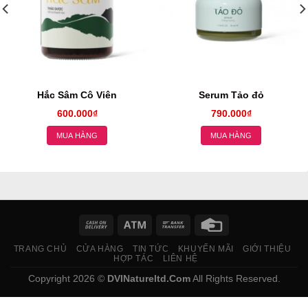
ơng Nhu
Hắc Sâm Cô Viên
Serum Tảo đỏ
600.000
₫
790.000
₫
MUA HÀNG
MUA HÀNG
TRANG CHỦ
CỬA HÀNG
TIN TỨC
KHUYẾN MÃI
GIỚI THIỆU
HỢP TÁC
LIÊN HỆ
Copyright 2026 ©
DVINatureltd.Com
All Rights Reserved.