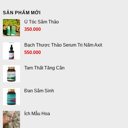
SẢN PHẨM MỚI
Ủ Tóc Sâm Thảo
350.000
Bạch Thược Thảo Serum Trị Nấm Axit
550.000
Tam Thất Tăng Cân
Đan Sâm Sinh
Ích Mẫu Hoa