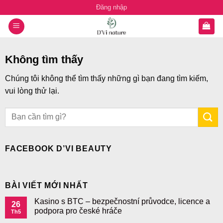
Chuyển
Đăng nhập
đến
nội
dung
Không tìm thấy
Chúng tôi không thể tìm thấy những gì bạn đang tìm kiếm,
vui lòng thử lại.
FACEBOOK D’VI BEAUTY
BÀI VIẾT MỚI NHẤT
Kasino s BTC – bezpečnostní průvodce, licence a
26
podpora pro české hráče
Th5