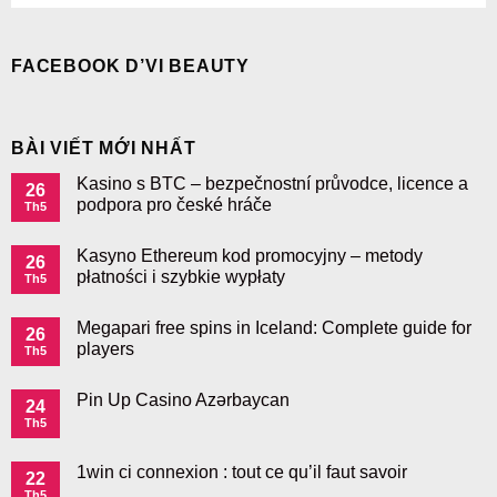
FACEBOOK D’VI BEAUTY
BÀI VIẾT MỚI NHẤT
Kasino s BTC – bezpečnostní průvodce, licence a
26
podpora pro české hráče
Th5
Kasyno Ethereum kod promocyjny – metody
26
płatności i szybkie wypłaty
Th5
Megapari free spins in Iceland: Complete guide for
26
players
Th5
Pin Up Casino Azərbaycan
24
Th5
1win ci connexion : tout ce qu’il faut savoir
22
Th5