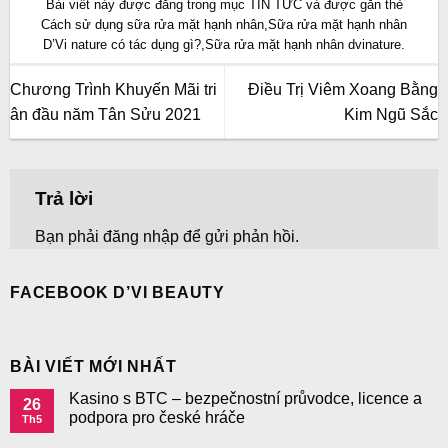
Bài viết này được đăng trong mục
TIN TỨC
và được gắn thẻ
Cách sử dụng sữa rửa mặt hạnh nhân
,
Sữa rửa mặt hạnh nhân
D’Vi nature có tác dụng gì?
,
Sữa rửa mặt hạnh nhân dvinature
.
Chương Trình Khuyến Mãi tri
Điều Trị Viêm Xoang Bằng
ân đầu năm Tân Sửu 2021
Kim Ngũ Sắc
Trả lời
Bạn phải
đăng nhập
để gửi phản hồi.
FACEBOOK D’VI BEAUTY
BÀI VIẾT MỚI NHẤT
Kasino s BTC – bezpečnostní průvodce, licence a
26
podpora pro české hráče
Th5