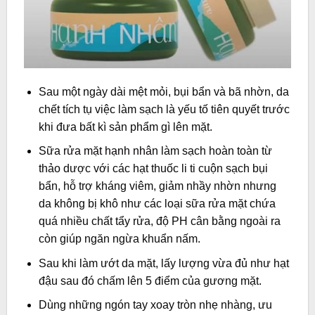
Sau một ngày dài mệt mỏi, bụi bẩn và bã nhờn, da
chết tích tụ việc làm sạch là yếu tố tiên quyết trước
khi đưa bất kì sản phẩm gì lên mặt.
Sữa rửa mặt hạnh nhân
làm sạch hoàn toàn từ
thảo dược với các hạt thuốc li ti cuộn sạch bụi
bẩn, hỗ trợ kháng viêm, giảm nhầy nhờn nhưng
da không bị khô như các loại sữa rửa mặt chứa
quá nhiều chất tẩy rửa, độ PH cân bằng ngoài ra
còn giúp ngăn ngừa khuẩn nấm.
Sau khi làm ướt da mặt, lấy lượng vừa đủ như hạt
đậu sau đó chấm lên 5 điểm của gương mặt.
Dùng những ngón tay xoay tròn nhẹ nhàng, ưu