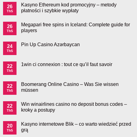
Kasyno Ethereum kod promocyjny – metody
26
płatności i szybkie wypłaty
Th5
Megapari free spins in Iceland: Complete guide for
26
players
Th5
Pin Up Casino Azərbaycan
24
Th5
1win ci connexion : tout ce qu’il faut savoir
22
Th5
Boomerang Online Casino – Was Sie wissen
22
müssen
Th5
Win winairlines casino no deposit bonus codes –
22
kroky a postupy
Th5
Kasyno internetowe Blik – co warto wiedzieć przed
20
grą
Th5