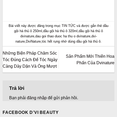
Bài viết này được đăng trong mục
TIN TỨC
và được gắn thẻ
dầu
gội hà thủ ô 250ml
,
dầu gội hà thủ ô 320ml
,
dầu gội hà thủ ô
dvinature
,
dau goi thao duoc ha thu o dvinature
,
dvi-
nature
,
DviNature
,
tóc hết rụng nhờ dùng dầu gội hà thủ ô
.
Những Biện Pháp Chăm Sóc
Sản Phẩm Mới Thiên Hoa
Tóc Đúng Cách Để Tóc Ngày
Phấn Của Dvinature
Càng Dày Dặn Và Óng Mượt
Trả lời
Bạn phải
đăng nhập
để gửi phản hồi.
FACEBOOK D’VI BEAUTY