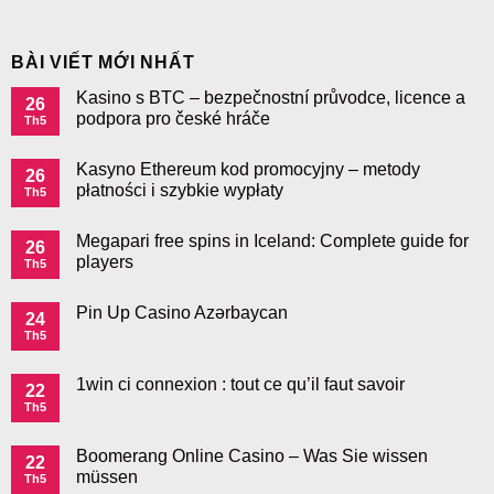
BÀI VIẾT MỚI NHẤT
Kasino s BTC – bezpečnostní průvodce, licence a
26
podpora pro české hráče
Th5
Kasyno Ethereum kod promocyjny – metody
26
płatności i szybkie wypłaty
Th5
Megapari free spins in Iceland: Complete guide for
26
players
Th5
Pin Up Casino Azərbaycan
24
Th5
1win ci connexion : tout ce qu’il faut savoir
22
Th5
Boomerang Online Casino – Was Sie wissen
22
müssen
Th5