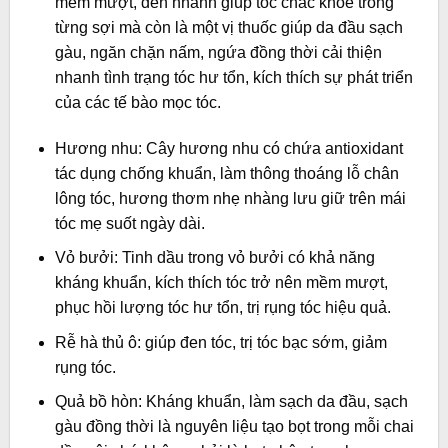
mềm mượt, đen nhánh giúp tóc chắc khỏe trong
từng sợi mà còn là một vị thuốc giúp da đầu sạch
gàu, ngăn chặn nấm, ngứa đồng thời cải thiện
nhanh tình trạng tóc hư tổn, kích thích sự phát triển
của các tế bào mọc tóc.
Hương nhu: Cây hương nhu có chứa antioxidant
tác dụng chống khuẩn, làm thông thoáng lỗ chân
lông tóc, hương thơm nhẹ nhàng lưu giữ trên mái
tóc mẹ suốt ngày dài.
Vỏ bưởi: Tinh dầu trong vỏ bưởi có khả năng
kháng khuẩn, kích thích tóc trở nên mềm mượt,
phục hồi lượng tóc hư tổn, trị rụng tóc hiệu quả.
Rễ hà thủ ô: giúp đen tóc, trị tóc bạc sớm, giảm
rụng tóc.
Quả bồ hòn: Kháng khuẩn, làm sạch da đầu, sạch
gàu đồng thời là nguyên liệu tạo bọt trong mỗi chai