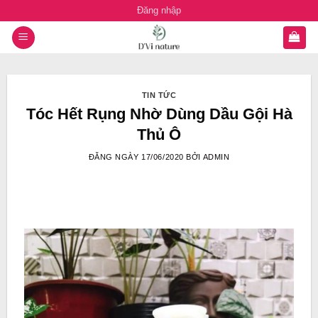
Chuyển
Đăng nhập
đến
nội
dung
TIN TỨC
Tóc Hết Rụng Nhờ Dùng Dầu Gội Hà
Thủ Ô
ĐĂNG NGÀY
17/06/2020
BỞI
ADMIN