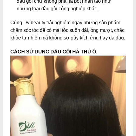
dầu gội chứ không phải là bọt nhân tạo như
những loại dầu gội công nghiệp khác.
Cùng Dvibeauty trải nghiệm ngay những sản phẩm
chăm sóc tóc để có mái tóc suôn dài, óng mượt, chắc
khỏe tự nhiên mà không sợ gậy kích ứng hay da đầu.
CÁCH SỬ DỤNG DẦU GỘI HÀ THỦ Ô: