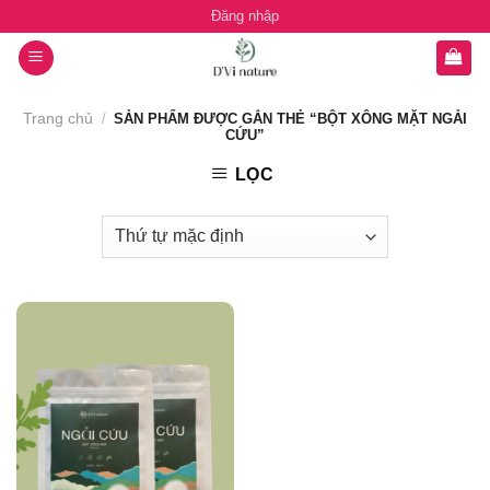
Chuyển
Đăng nhập
đến
nội
dung
Trang chủ
/
SẢN PHẨM ĐƯỢC GẮN THẺ “BỘT XÔNG MẶT NGẢI
CỨU”
LỌC