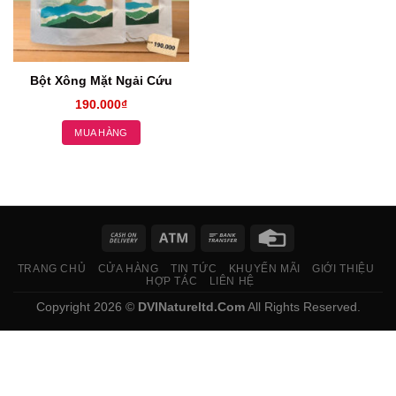
Bột Xông Mặt Ngải Cứu
190.000
₫
MUA HÀNG
TRANG CHỦ
CỬA HÀNG
TIN TỨC
KHUYẾN MÃI
GIỚI THIỆU
HỢP TÁC
LIÊN HỆ
Copyright 2026 ©
DVINatureltd.Com
All Rights Reserved.