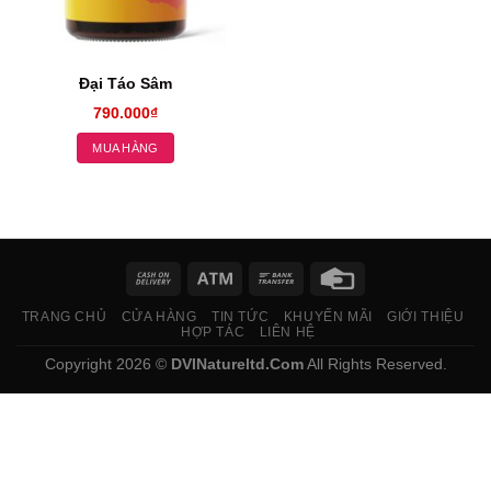
Đại Táo Sâm
790.000
₫
MUA HÀNG
TRANG CHỦ
CỬA HÀNG
TIN TỨC
KHUYẾN MÃI
GIỚI THIỆU
HỢP TÁC
LIÊN HỆ
Copyright 2026 ©
DVINatureltd.Com
All Rights Reserved.