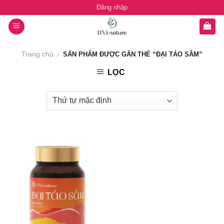
Chuyển
Đăng nhập
đến
nội
dung
Trang chủ
/
SẢN PHẨM ĐƯỢC GẮN THẺ “ĐẠI TÁO SÂM”
LỌC