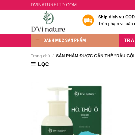
Chuyển
DVINATURELTD.COM
đến
Ship dịch vụ COD
nội
Trên phạm vi toàn
dung
DANH MỤC SẢN PHẨM
TRA
Trang chủ
/
SẢN PHẨM ĐƯỢC GẮN THẺ “DẦU GỘI
LỌC