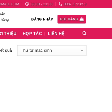
GMAIL.COM
08:00 - 21:00
0987.173.859
oán
GIỎ HÀNG
ĐĂNG NHẬP
 hàng
ỚI THIỆU
HỢP TÁC
LIÊN HỆ
kết quả