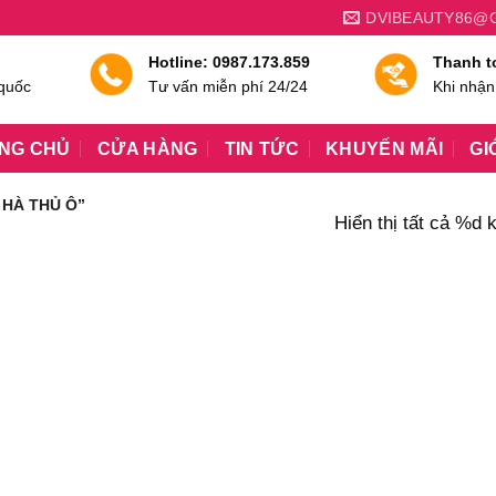
DVIBEAUTY86@
Hotline: 0987.173.859
Thanh t
 quốc
Tư vấn miễn phí 24/24
Khi nhận
NG CHỦ
CỬA HÀNG
TIN TỨC
KHUYẾN MÃI
GI
 HÀ THỦ Ô”
Hiển thị tất cả %d 