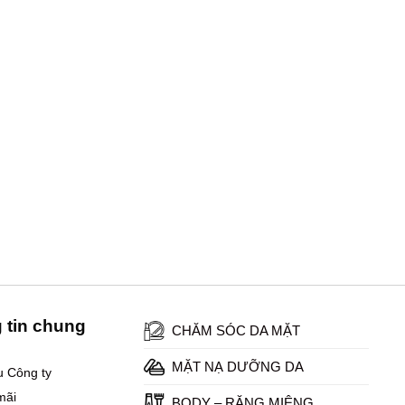
 tin chung
CHĂM SÓC DA MẶT
MẶT NẠ DƯỠNG DA
ệu Công ty
mãi
BODY – RĂNG MIỆNG