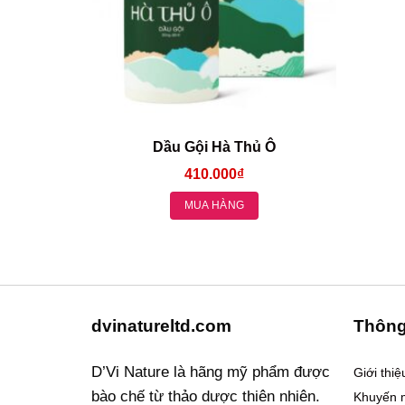
Dầu Gội Hà Thủ Ô
410.000
₫
MUA HÀNG
dvinatureltd.com
Thông
D’Vi Nature là hãng mỹ phẩm được
Giới thi
bào chế từ thảo dược thiên nhiên.
Khuyến 