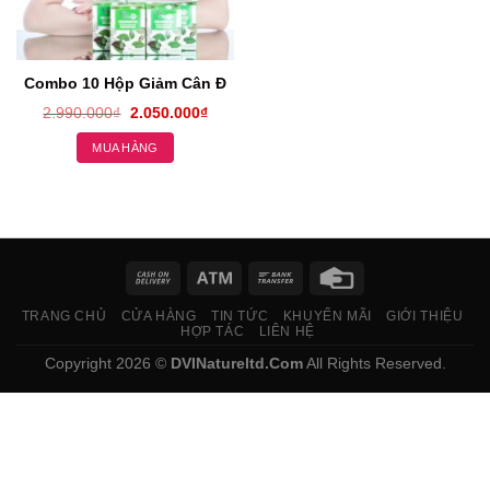
Combo 10 Hộp Giảm Cân Đông Y X2 Vslim
2.990.000
₫
2.050.000
₫
MUA HÀNG
TRANG CHỦ
CỬA HÀNG
TIN TỨC
KHUYẾN MÃI
GIỚI THIỆU
HỢP TÁC
LIÊN HỆ
Copyright 2026 ©
DVINatureltd.Com
All Rights Reserved.