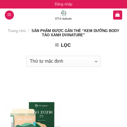
Chuyển
Đăng nhập
đến
nội
dung
Trang chủ
/
SẢN PHẨM ĐƯỢC GẮN THẺ “KEM DƯỠNG BODY
TẢO XANH DVINATURE”
LỌC