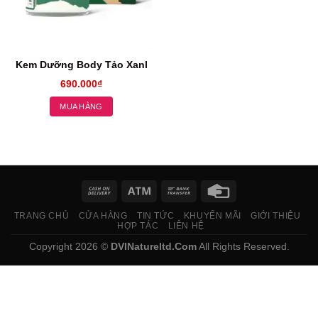
Kem Dưỡng Body Tảo Xanh
690.000
₫
MUA HÀNG
TRANG CHỦ
CỬA HÀNG
TIN TỨC
KHUYẾN MÃI
GIỚI THIỆU
HỢP TÁC
LIÊN HỆ
Copyright 2026 ©
DVINatureltd.Com
All Rights Reserved.