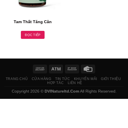
Tam Thất Tăng Cân
ĐỌC TIẾP
TRANG CHỦ
CỬA HÀNG
TIN TỨC
KHUYẾN MÃI
GIỚI THIỆU
HỢP TÁC
LIÊN HỆ
Copyright 2026 ©
DVINatureltd.Com
All Rights Reserved.