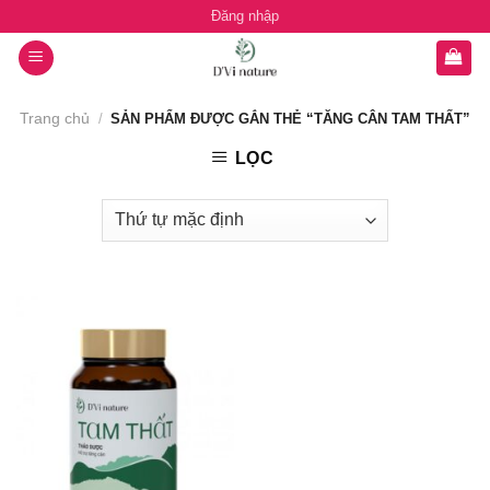
Chuyển
Đăng nhập
đến
nội
dung
Trang chủ
/
SẢN PHẨM ĐƯỢC GẮN THẺ “TĂNG CÂN TAM THẤT”
LỌC