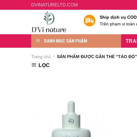
Chuyển
DVINATURELTD.COM
đến
Ship dịch vụ COD
nội
Trên phạm vi toàn
dung
DANH MỤC SẢN PHẨM
TRA
Trang chủ
/
SẢN PHẨM ĐƯỢC GẮN THẺ “TẢO ĐỎ
LỌC