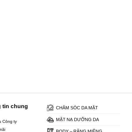
 tin chung
CHĂM SÓC DA MẶT
MẶT NẠ DƯỠNG DA
ệu Công ty
mãi
BODY – RĂNG MIỆNG