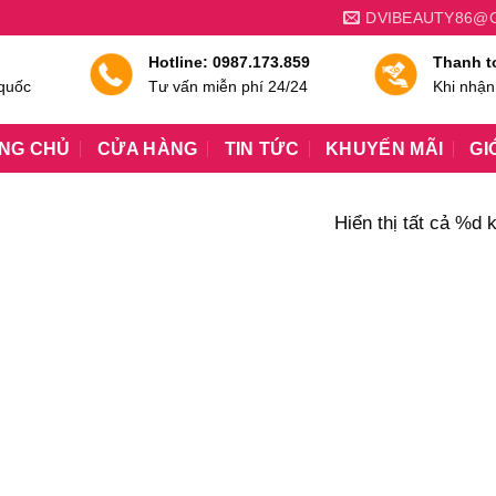
DVIBEAUTY86@
Hotline: 0987.173.859
Thanh t
 quốc
Tư vấn miễn phí 24/24
Khi nhận
NG CHỦ
CỬA HÀNG
TIN TỨC
KHUYẾN MÃI
GI
”
Hiển thị tất cả %d 