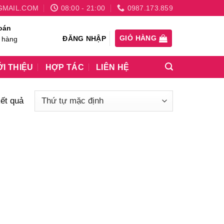
GMAIL.COM
08:00 - 21:00
0987.173.859
oán
GIỎ HÀNG
ĐĂNG NHẬP
 hàng
ỚI THIỆU
HỢP TÁC
LIÊN HỆ
kết quả