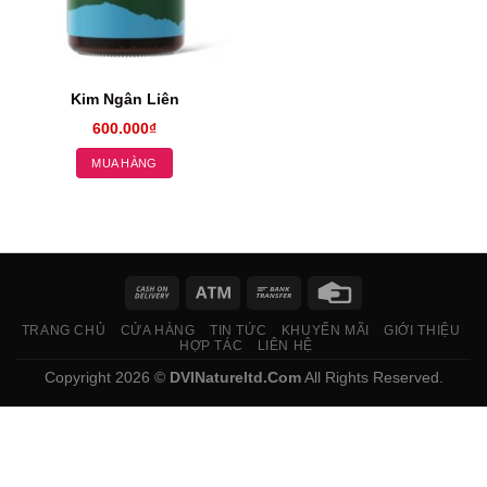
Kim Ngân Liên
600.000
₫
MUA HÀNG
TRANG CHỦ
CỬA HÀNG
TIN TỨC
KHUYẾN MÃI
GIỚI THIỆU
HỢP TÁC
LIÊN HỆ
Copyright 2026 ©
DVINatureltd.Com
All Rights Reserved.