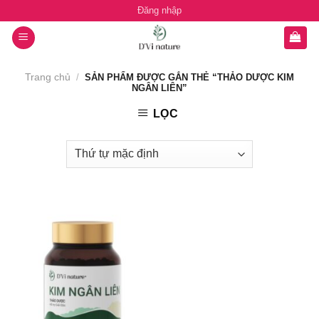
Chuyển
Đăng nhập
đến
nội
dung
Trang chủ
/
SẢN PHẨM ĐƯỢC GẮN THẺ “THẢO DƯỢC KIM
NGÂN LIÊN”
LỌC