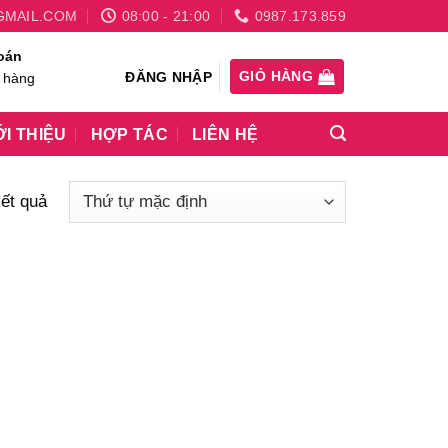
GMAIL.COM
08:00 - 21:00
0987.173.859
oán
GIỎ HÀNG
ĐĂNG NHẬP
 hàng
ỚI THIỆU
HỢP TÁC
LIÊN HỆ
kết quả