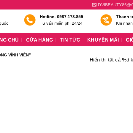
DVIBEAUTY86@
Hotline: 0987.173.859
Thanh t
 quốc
Tư vấn miễn phí 24/24
Khi nhận
NG CHỦ
CỬA HÀNG
TIN TỨC
KHUYẾN MÃI
GI
NG VĨNH VIỄN”
Hiển thị tất cả %d 