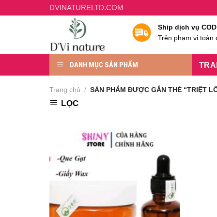
Chuyển
DVINATURELTD.COM
đến
Ship dịch vụ COD
nội
Trên phạm vi toàn
dung
DANH MỤC SẢN PHẨM
TRA
Trang chủ
/
SẢN PHẨM ĐƯỢC GẮN THẺ “TRIỆT LÔ
LỌC