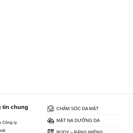
Mỡ Trăn Shiny
 tin chung
CHĂM SÓC DA MẶT
MẶT NẠ DƯỠNG DA
ệu Công ty
mãi
BODY – RĂNG MIỆNG