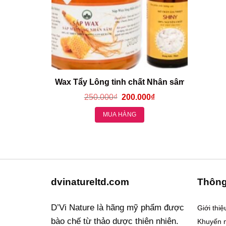
Wax Tẩy Lông tinh chất Nhân sâm Lô hội ~ 
250.000
₫
200.000
₫
MUA HÀNG
dvinatureltd.com
Thông
D’Vi Nature là hãng mỹ phẩm được
Giới thi
bào chế từ thảo dược thiên nhiên.
Khuyến 