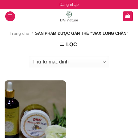
Chuyển
Đăng nhập
đến
nội
dung
Trang chủ
/
SẢN PHẨM ĐƯỢC GẮN THẺ “WAX LÔNG CHÂN”
LỌC