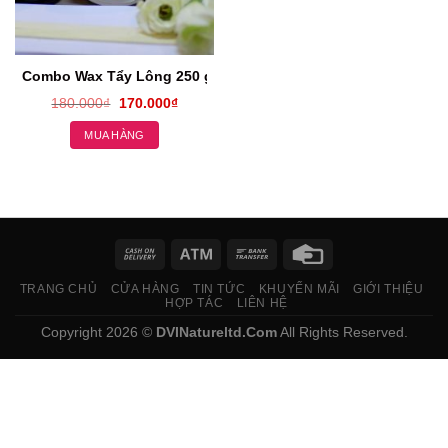
Combo Wax Tẩy Lông 250 gram + Mỡ Trăn Shiny 50ML
180.000
₫
170.000
₫
MUA HÀNG
TRANG CHỦ
CỬA HÀNG
TIN TỨC
KHUYẾN MÃI
GIỚI THIỆU
HỢP TÁC
LIÊN HỆ
Copyright 2026 ©
DVINatureltd.Com
All Rights Reserved.