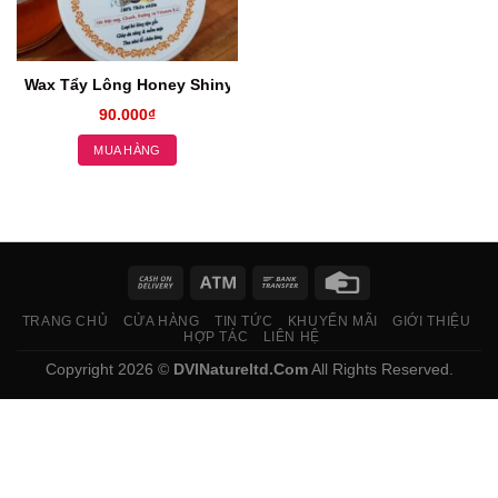
Wax Tẩy Lông Honey Shiny 250 gram
90.000
₫
MUA HÀNG
TRANG CHỦ
CỬA HÀNG
TIN TỨC
KHUYẾN MÃI
GIỚI THIỆU
HỢP TÁC
LIÊN HỆ
Copyright 2026 ©
DVINatureltd.Com
All Rights Reserved.