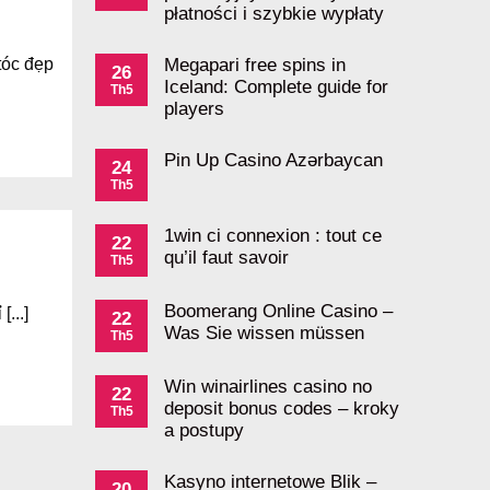
płatności i szybkie wypłaty
Megapari free spins in
tóc đẹp
26
Iceland: Complete guide for
Th5
players
Pin Up Casino Azərbaycan
24
Th5
1win ci connexion : tout ce
22
qu’il faut savoir
Th5
Boomerang Online Casino –
...]
22
Was Sie wissen müssen
Th5
Win winairlines casino no
22
deposit bonus codes – kroky
Th5
a postupy
Kasyno internetowe Blik –
20