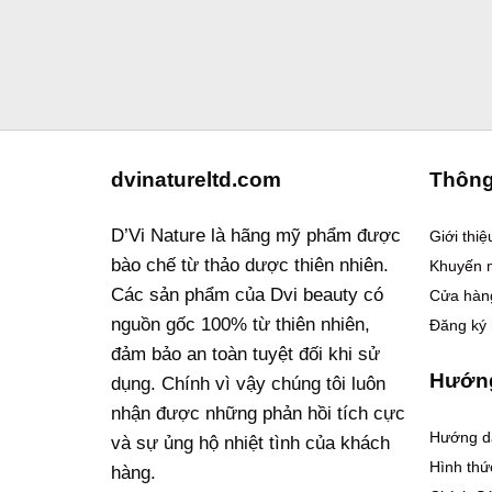
dvinatureltd.com
Thông
D’Vi Nature là hãng mỹ phẩm được
Giới thi
bào chế từ thảo dược thiên nhiên.
Khuyến 
Các sản phẩm của Dvi beauty có
Cửa hàn
nguồn gốc 100% từ thiên nhiên,
Đăng ký 
đảm bảo an toàn tuyệt đối khi sử
Hướn
dụng. Chính vì vậy chúng tôi luôn
nhận được những phản hồi tích cực
Hướng d
và sự ủng hộ nhiệt tình của khách
Hình thứ
hàng.