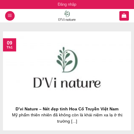
Chuyển
Đăng nhập
đến
nội
dung
09
Th1
D’vi Nature – Nét đẹp tinh Hoa Cổ Truyền Việt Nam
Mỹ phẩm thiên nhiên đã không còn là khái niệm xa lạ ở thị
trường [...]