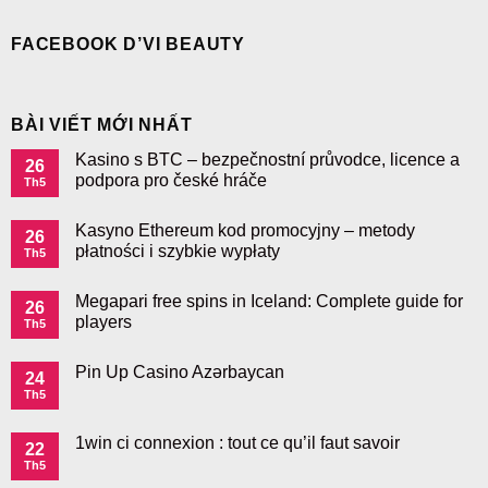
FACEBOOK D’VI BEAUTY
BÀI VIẾT MỚI NHẤT
Kasino s BTC – bezpečnostní průvodce, licence a
26
podpora pro české hráče
Th5
Kasyno Ethereum kod promocyjny – metody
26
płatności i szybkie wypłaty
Th5
Megapari free spins in Iceland: Complete guide for
26
players
Th5
Pin Up Casino Azərbaycan
24
Th5
1win ci connexion : tout ce qu’il faut savoir
22
Th5