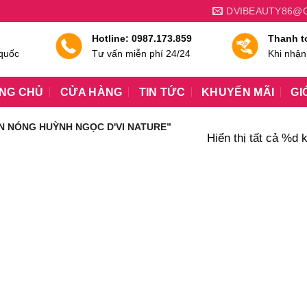
DVIBEAUTY86@
Hotline: 0987.173.859
Thanh t
 quốc
Tư vấn miễn phí 24/24
Khi nhận
NG CHỦ
CỬA HÀNG
TIN TỨC
KHUYẾN MÃI
GI
N NÓNG HUỲNH NGỌC D'VI NATURE”
Hiển thị tất cả %d 