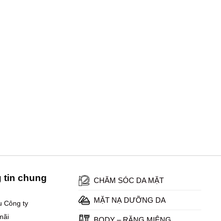
 tin chung
CHĂM SÓC DA MẶT
MẶT NẠ DƯỠNG DA
ệu Công ty
mãi
BODY – RĂNG MIỆNG