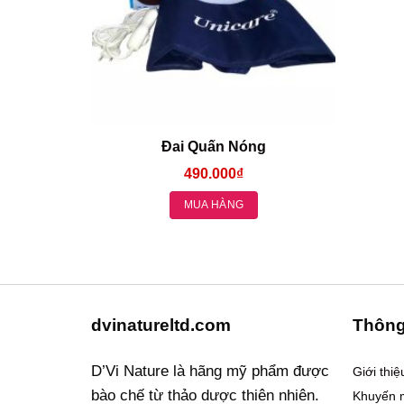
Đai Quấn Nóng
490.000
₫
MUA HÀNG
dvinatureltd.com
Thông
D’Vi Nature là hãng mỹ phẩm được
Giới thi
bào chế từ thảo dược thiên nhiên.
Khuyến 