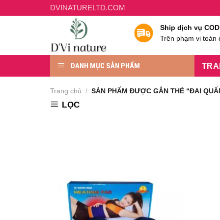
Chuyển
DVINATURELTD.COM
đến
Ship dịch vụ COD
nội
Trên phạm vi toàn
dung
DANH MỤC SẢN PHẨM
TRA
Trang chủ
/
SẢN PHẨM ĐƯỢC GẮN THẺ “ĐAI QUẤ
LỌC