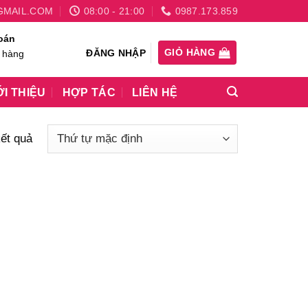
GMAIL.COM
08:00 - 21:00
0987.173.859
oán
GIỎ HÀNG
ĐĂNG NHẬP
 hàng
ỚI THIỆU
HỢP TÁC
LIÊN HỆ
kết quả