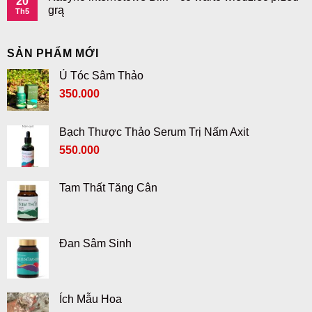
20
grą
Th5
SẢN PHẨM MỚI
Ủ Tóc Sâm Thảo
350.000
Bạch Thược Thảo Serum Trị Nấm Axit
550.000
Tam Thất Tăng Cân
Đan Sâm Sinh
Ích Mẫu Hoa