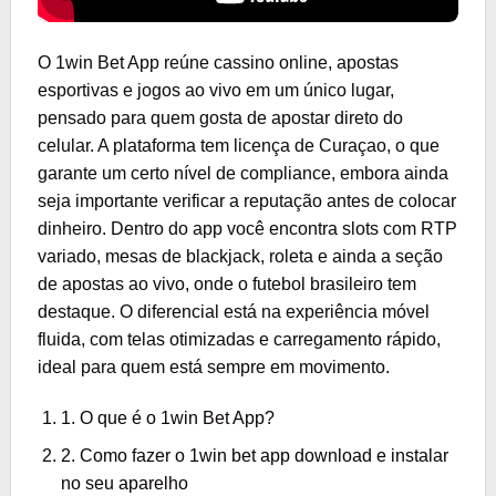
O 1win Bet App reúne cassino online, apostas
esportivas e jogos ao vivo em um único lugar,
pensado para quem gosta de apostar direto do
celular. A plataforma tem licença de Curaçao, o que
garante um certo nível de compliance, embora ainda
seja importante verificar a reputação antes de colocar
dinheiro. Dentro do app você encontra slots com RTP
variado, mesas de blackjack, roleta e ainda a seção
de apostas ao vivo, onde o futebol brasileiro tem
destaque. O diferencial está na experiência móvel
fluida, com telas otimizadas e carregamento rápido,
ideal para quem está sempre em movimento.
1. O que é o 1win Bet App?
2. Como fazer o 1win bet app download e instalar
no seu aparelho