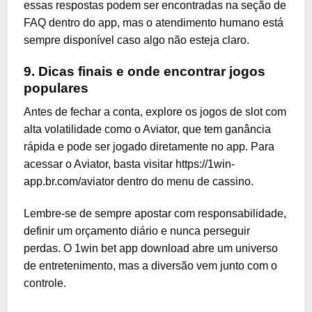
essas respostas podem ser encontradas na seção de
FAQ dentro do app, mas o atendimento humano está
sempre disponível caso algo não esteja claro.
9. Dicas finais e onde encontrar jogos
populares
Antes de fechar a conta, explore os jogos de slot com
alta volatilidade como o Aviator, que tem ganância
rápida e pode ser jogado diretamente no app. Para
acessar o Aviator, basta visitar
https://1win-
app.br.com/aviator
dentro do menu de cassino.
Lembre‑se de sempre apostar com responsabilidade,
definir um orçamento diário e nunca perseguir
perdas. O 1win bet app download abre um universo
de entretenimento, mas a diversão vem junto com o
controle.