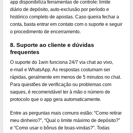
app disponibiliza ferramentas de controle: limite
diário de depósito, auto‑exclusão por período e
histórico completo de apostas. Caso queira fechar a
conta, basta entrar em contato com o suporte e seguir
o procedimento de encerramento.
8. Suporte ao cliente e dúvidas
frequentes
O suporte do 1win funciona 24/7 via chat ao vivo,
e‑mail e WhatsApp. As respostas costumam ser
rápidas, geralmente em menos de 5 minutos no chat.
Para questões de verificação ou problemas com
saques, é recomendável ter à mão o número de
protocolo que o app gera automaticamente.
Entre as perguntas mais comuns estão: “Como retirar
meu dinheiro?”, “Qual o limite máximo de depósito?”
e “Como usar o bônus de boas‑vindas?”. Todas