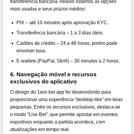
transferência bancária. Abaixo listamos as opções
mais usadas e seus prazos médios:
PIX – até 10 minutos após aprovação KYC.
Transferência bancária – 1 a 3 dias úteis.
Cartões de crédito – 24 a 48 horas, porém pode
envolver taxa.
E‑wallets (PayPal, Skrill) – 30 minutos a 2 horas.
6. Navegação móvel e recursos
exclusivos do aplicativo
O design do 1win bet app foi desenvolvido para
proporcionar uma experiência “desktop‑like” em telas
pequenas. Entre os recursos exclusivos, destaca‑se
o modo “Live Bet”, que permite apostar em eventos
esportivos enquanto a partida acontece, com
atualizações em tempo real.