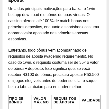
aposta
Uma das principais motivações para baixar o 1win
bet app download é o bônus de boas‑vindas. O
cassino oferece até 100 % de match bonus nos
primeiros depósitos, enquanto a sportsbook costuma
dobrar o valor apostado nas primeiras apostas
esportivas.
Entretanto, todo bônus vem acompanhado de
requisitos de aposta (wagering requirements). No
caso do 1win, o requisito costuma ser de 35× o valor
do bônus + depósito. Isso significa que, se você
receber R$100 de bônus, precisará apostar R$3.500
em jogos elegíveis antes de poder solicitar o saque.
Leia a tabela abaixo para entender melhor:
TIPO DE
VALOR
REQUISITOS
VALIDADE
BÔNUS
MÁXIMO
DE APOSTA