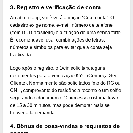
3. Registro e verificação de conta
Ao abrir o app, você verá a opção “Criar conta”. O
cadastro exige nome, e‑mail, número de telefone
(com DDD brasileiro) e a criação de uma senha forte.
É recomendável usar combinações de letras,
números e símbolos para evitar que a conta seja
hackeada.
Logo após o registro, o 1win solicitará alguns
documentos para a verificação KYC (Conheça Seu
Cliente). Normalmente são solicitados foto do RG ou
CNH, comprovante de residência recente e um selfie
segurando o documento. O processo costuma levar
de 15 a 30 minutos, mas pode demorar mais se
houver alta demanda.
4. Bônus de boas‑vindas e requisitos de