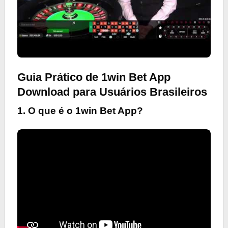
Guia Prático de 1win Bet App
Download para Usuários Brasileiros
1. O que é o 1win Bet App?