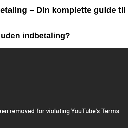
taling – Din komplette guide til
 uden indbetaling?