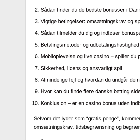
Sådan finder du de bedste bonusser i Da
Vigtige betingelser: omsætningskrav og s
Sådan tilmelder du dig og indløser bonus
Betalingsmetoder og udbetalingshastighed
Mobiloplevelse og live casino – spiller du 
Sikkerhed, licens og ansvarligt spil
Almindelige fejl og hvordan du undgår dem
Hvor kan du finde flere danske betting sid
Konklusion – er en casino bonus uden indbe
Selvom det lyder som “gratis penge”, kommer
omsætningskrav, tidsbegrænsning og begrænsn