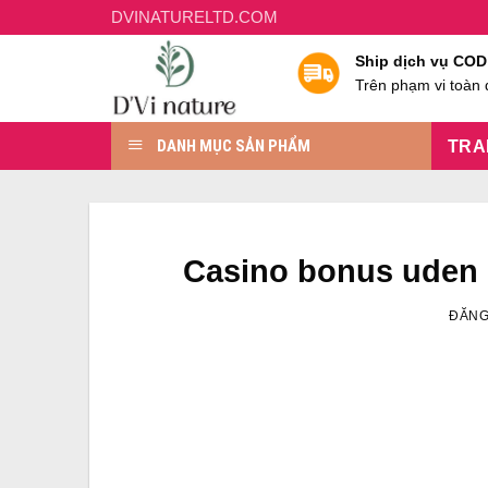
Chuyển
DVINATURELTD.COM
đến
Ship dịch vụ COD
nội
Trên phạm vi toàn
dung
DANH MỤC SẢN PHẨM
TRA
Casino bonus uden i
ĐĂNG