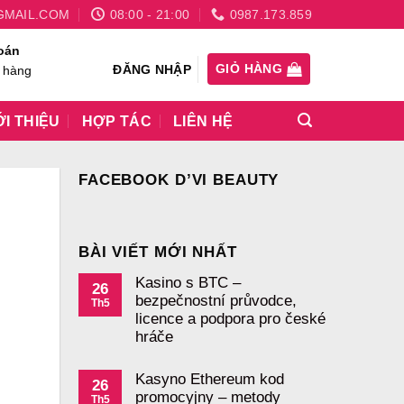
GMAIL.COM
08:00 - 21:00
0987.173.859
oán
GIỎ HÀNG
ĐĂNG NHẬP
 hàng
ỚI THIỆU
HỢP TÁC
LIÊN HỆ
FACEBOOK D’VI BEAUTY
BÀI VIẾT MỚI NHẤT
Kasino s BTC –
26
bezpečnostní průvodce,
Th5
licence a podpora pro české
hráče
Kasyno Ethereum kod
26
promocyjny – metody
Th5