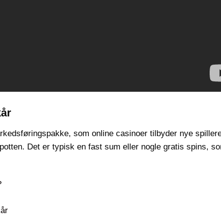
kår
kedsføringspakke, som online casinoer tilbyder nye spillere
potten. Det er typisk en fast sum eller nogle gratis spins, s
?
kår