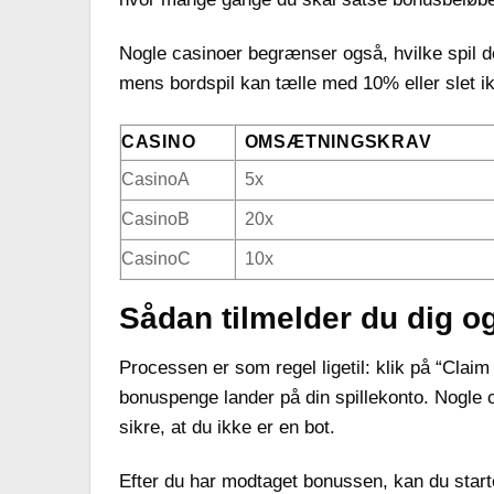
Nogle casinoer begrænser også, hvilke spil d
mens bordspil kan tælle med 10% eller slet i
CASINO
OMSÆTNINGSKRAV
CasinoA
5x
CasinoB
20x
CasinoC
10x
Sådan tilmelder du dig 
Processen er som regel ligetil: klik på “Claim
bonuspenge lander på din spillekonto. Nogle c
sikre, at du ikke er en bot.
Efter du har modtaget bonussen, kan du start