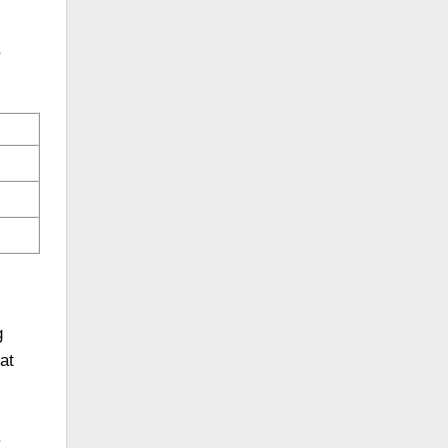
,
g
at
.