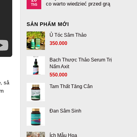
co warto wiedzieć przed grą
Th5
SẢN PHẨM MỚI
Ủ Tóc Sâm Thảo
350.000
Bạch Thược Thảo Serum Trị
Nấm Axit
550.000
, så
Tam Thất Tăng Cân
om
Đan Sâm Sinh
Ích Mẫu Hoa