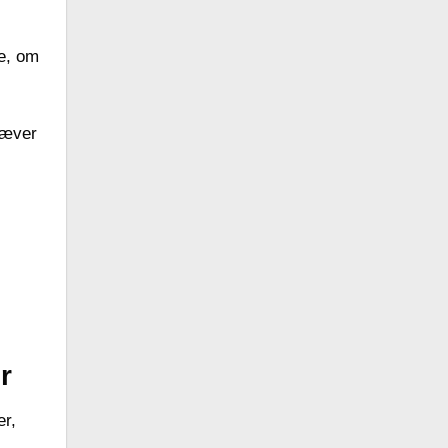
ke, om
ræver
r
er,