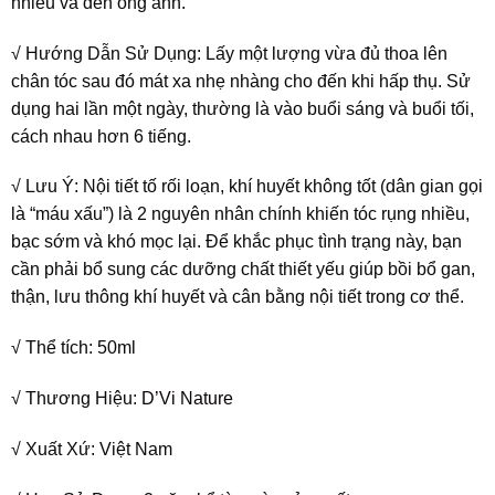
nhiều và đen óng ánh.
√ Hướng Dẫn Sử Dụng: Lấy một lượng vừa đủ thoa lên
chân tóc sau đó mát xa nhẹ nhàng cho đến khi hấp thụ. Sử
dụng hai lần một ngày, thường là vào buổi sáng và buổi tối,
cách nhau hơn 6 tiếng.
√ Lưu Ý: Nội tiết tố rối loạn, khí huyết không tốt (dân gian gọi
là “máu xấu”) là 2 nguyên nhân chính khiến tóc rụng nhiều,
bạc sớm và khó mọc lại. Để khắc phục tình trạng này, bạn
cần phải bổ sung các dưỡng chất thiết yếu giúp bồi bổ gan,
thận, lưu thông khí huyết và cân bằng nội tiết trong cơ thể.
√ Thể tích: 50ml
√ Thương Hiệu:
D’Vi Nature
√ Xuất Xứ: Việt Nam