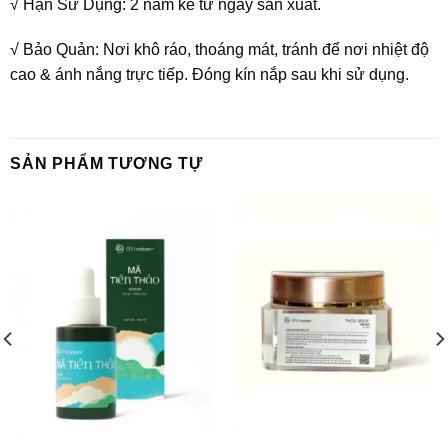
√ Hạn Sử Dụng: 2 năm kể từ ngày sản xuất.
√ Bảo Quản: Nơi khô ráo, thoáng mát, tránh để nơi nhiệt độ
cao & ánh nắng trực tiếp. Đóng kín nắp sau khi sử dụng.
SẢN PHẨM TƯƠNG TỰ