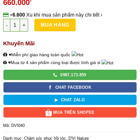
660.000
₫
+
6.600
Xu
khi mua sản phẩm này
chi tiết ›
Serum Phục Hồi Tóc Sâm Hương Nhu số lượng
MUA HÀNG
Khuyến Mãi
♥Miễn phí giao hàng toàn quốc
♥Mua từ 4 sản phẩm cùng loại được tính giá sỉ
0987.173.859
CHAT FACEBOOK
CHAT ZALO
MUA TRÊN SHOPEE
Mã:
DVI040
Danh mục:
Chăm sóc phục hồi tóc
,
D'Vi Nature