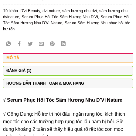
Từ khóa:
D'vi Beauty
,
dvi-nature
,
sâm hương nhu dvi
,
sâm hương nhu
dvinature
,
Serum Phục Hồi Tóc Sâm Hương Nhu D’Vi
,
Serum Phục Hồi
Tóc Sâm Hương Nhu D’Vi Nature
,
Serum Sâm Hương Nhu phục hồi tóc
hư tổn
MÔ TẢ
ĐÁNH GIÁ (1)
HƯỚNG DẪN THANH TOÁN & MUA HÀNG
√
Serum Phục Hồi Tóc Sâm Hương Nhu D’Vi Nature
√ Công Dụng: Hỗ trợ trị hói đầu, ngăn rụng tóc, kích thích
mọc tóc cho các trường hợp rụng tóc lâu năm bị hói. Sử
dụng khoảng 2 tuần sẽ thấy hiệu quả rõ rệt: tóc con mọc