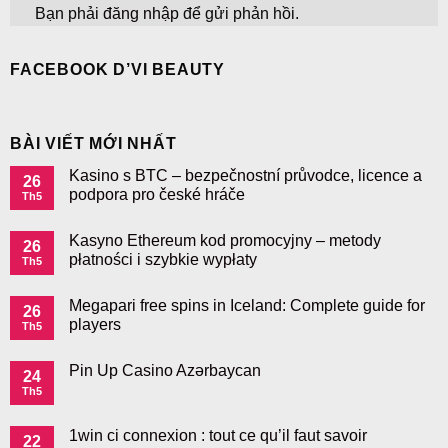
Bạn phải
đăng nhập
để gửi phản hồi.
FACEBOOK D’VI BEAUTY
BÀI VIẾT MỚI NHẤT
Kasino s BTC – bezpečnostní průvodce, licence a
26
podpora pro české hráče
Th5
Kasyno Ethereum kod promocyjny – metody
26
płatności i szybkie wypłaty
Th5
Megapari free spins in Iceland: Complete guide for
26
players
Th5
Pin Up Casino Azərbaycan
24
Th5
1win ci connexion : tout ce qu’il faut savoir
22