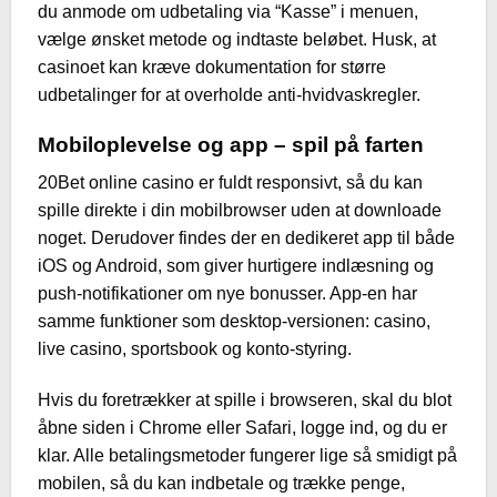
du anmode om udbetaling via “Kasse” i menuen,
vælge ønsket metode og indtaste beløbet. Husk, at
casinoet kan kræve dokumentation for større
udbetalinger for at overholde anti‑hvidvaskregler.
Mobiloplevelse og app – spil på farten
20Bet online casino er fuldt responsivt, så du kan
spille direkte i din mobilbrowser uden at downloade
noget. Derudover findes der en dedikeret app til både
iOS og Android, som giver hurtigere indlæsning og
push‑notifikationer om nye bonusser. App‑en har
samme funktioner som desktop‑versionen: casino,
live casino, sportsbook og konto‑styring.
Hvis du foretrækker at spille i browseren, skal du blot
åbne siden i Chrome eller Safari, logge ind, og du er
klar. Alle betalingsmetoder fungerer lige så smidigt på
mobilen, så du kan indbetale og trække penge,