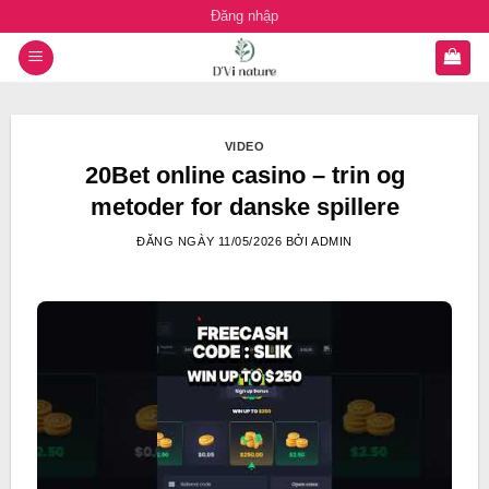
Chuyển
Đăng nhập
đến
nội
dung
VIDEO
20Bet online casino – trin og
metoder for danske spillere
ĐĂNG NGÀY
11/05/2026
BỞI
ADMIN