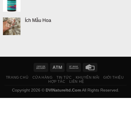
Ích Mẫu Hoa
TRANG CHỦ
CỬA HÀNG
TIN TỨC
KHUYẾN MÃI
GIỚI THIỆU
HỢP TÁC
LIÊN HỆ
Copyright 2026 ©
DVINatureltd.Com
All Rights Reserved.