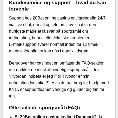
Kundeservice og support – hvad du kan
forvente
Support hos 20Bet online casino er tilgængelig 24/7
via live chat, e‑mail og telefon. Live chat er den
hurtigste måde at få svar på spørgsmål om
indbetaling, bonus eller tekniske problemer.
E‑mail‑support svarer normalt inden for 12 timer,
mens telefonlinjen kan nås i dansk tidsrum.
Derudover har casinoet en omfattende FAQ‑sektion,
der dækker de mest almindelige spørgsmål – fra
“Hvordan indbetaler jeg?” til “Hvorfor er min
udbetaling forsinket?”. Hvis du har brug for hjælp med
KYC, er supportteamet venlige og guider dig trin for
trin.
Ofte stillede spørgsmål (FAQ)
Er 20Bet online casino lovligt i Danmark?
Ja,