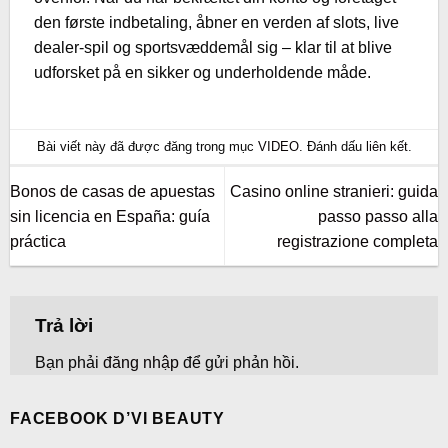
den første indbetaling, åbner en verden af slots, live
dealer‑spil og sportsvæddemål sig – klar til at blive
udforsket på en sikker og underholdende måde.
Bài viết này đã được đăng trong mục
VIDEO
. Đánh dấu
liên kết
.
Bonos de casas de apuestas
Casino online stranieri: guida
sin licencia en España: guía
passo passo alla
práctica
registrazione completa
Trả lời
Bạn phải
đăng nhập
để gửi phản hồi.
FACEBOOK D’VI BEAUTY