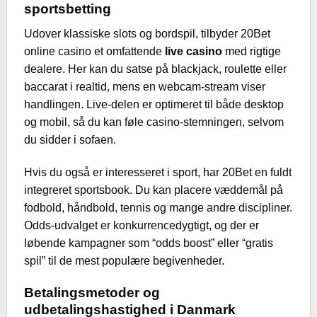
sportsbetting
Udover klassiske slots og bordspil, tilbyder 20Bet
online casino et omfattende
live casino
med rigtige
dealere. Her kan du satse på blackjack, roulette eller
baccarat i realtid, mens en webcam‑stream viser
handlingen. Live‑delen er optimeret til både desktop
og mobil, så du kan føle casino‑stemningen, selvom
du sidder i sofaen.
Hvis du også er interesseret i sport, har 20Bet en fuldt
integreret sportsbook. Du kan placere væddemål på
fodbold, håndbold, tennis og mange andre discipliner.
Odds‑udvalget er konkurrencedygtigt, og der er
løbende kampagner som “odds boost” eller “gratis
spil” til de mest populære begivenheder.
Betalingsmetoder og
udbetalingshastighed i Danmark