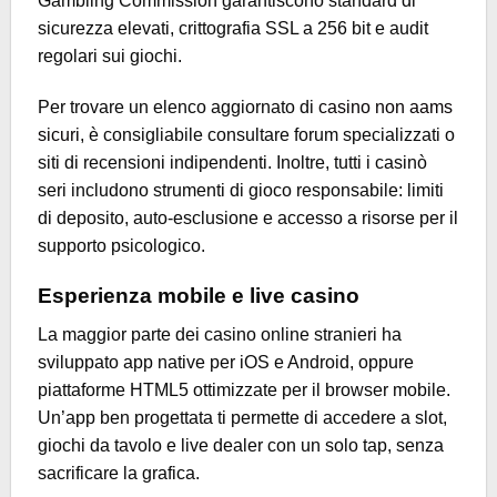
Gambling Commission garantiscono standard di
sicurezza elevati, crittografia SSL a 256 bit e audit
regolari sui giochi.
Per trovare un elenco aggiornato di
casino non aams
sicuri
, è consigliabile consultare forum specializzati o
siti di recensioni indipendenti. Inoltre, tutti i casinò
seri includono strumenti di gioco responsabile: limiti
di deposito, auto‑esclusione e accesso a risorse per il
supporto psicologico.
Esperienza mobile e live casino
La maggior parte dei casino online stranieri ha
sviluppato app native per iOS e Android, oppure
piattaforme HTML5 ottimizzate per il browser mobile.
Un’app ben progettata ti permette di accedere a slot,
giochi da tavolo e live dealer con un solo tap, senza
sacrificare la grafica.