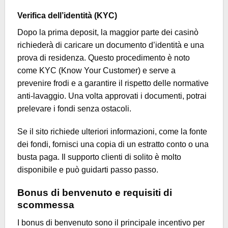
Verifica dell’identità (KYC)
Dopo la prima deposit, la maggior parte dei casinò
richiederà di caricare un documento d’identità e una
prova di residenza. Questo procedimento è noto
come KYC (Know Your Customer) e serve a
prevenire frodi e a garantire il rispetto delle normative
anti‑lavaggio. Una volta approvati i documenti, potrai
prelevare i fondi senza ostacoli.
Se il sito richiede ulteriori informazioni, come la fonte
dei fondi, fornisci una copia di un estratto conto o una
busta paga. Il supporto clienti di solito è molto
disponibile e può guidarti passo passo.
Bonus di benvenuto e requisiti di
scommessa
I bonus di benvenuto sono il principale incentivo per