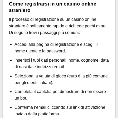
Come registrarsi in un casino online
straniero
Il processo di registrazione su un casino online
straniero è solitamente rapido e richiede pochi minuti.
Di seguito trovi i passaggi più comuni:
Accedi alla pagina di registrazione e scegli il
nome utente e la password.
Inserisci i tuoi dati personali: nome, cognome, data
di nascita e indirizzo email.
Seleziona la valuta di gioco (euro è la più comune
per gli utenti italiani).
Completa il captcha per dimostrare di non essere
un bot.
Conferma l’email cliccando sul link di attivazione
inviato dalla piattaforma.