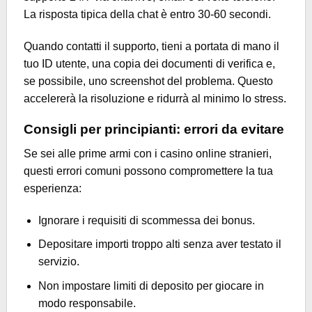
La risposta tipica della chat è entro 30‑60 secondi.
Quando contatti il supporto, tieni a portata di mano il
tuo ID utente, una copia dei documenti di verifica e,
se possibile, uno screenshot del problema. Questo
accelererà la risoluzione e ridurrà al minimo lo stress.
Consigli per principianti: errori da evitare
Se sei alle prime armi con i casino online stranieri,
questi errori comuni possono compromettere la tua
esperienza:
Ignorare i requisiti di scommessa dei bonus.
Depositare importi troppo alti senza aver testato il
servizio.
Non impostare limiti di deposito per giocare in
modo responsabile.