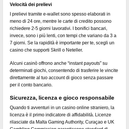
Velocità dei prelievi
I prelievi tramite e‑wallet sono spesso elaborati in
meno di 24 ore, mentre le carte di credito possono
richiedere 2‑5 giorni lavorativi. I bonifici bancari,
invece, sono i più lenti, con tempi che variano da 3 a
7 giorni. Se la rapidità è importante per te, scegli un
casino che supporti Skrill o Neteller.
Alcuni casinò offrono anche “instant payouts” su
determinati giochi, consentendo di trasferire le vincite
direttamente al tuo account di gioco senza passare
per il conto bancario.
Sicurezza, licenza e gioco responsabile
Quando ti avventuri in un casino online straniero, la
licenza è il primo indicatore di affidabilità. Licenze
rilasciate da Malta Gaming Authority, Curaçao e UK